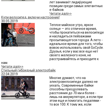
лет занимает лидирующие
позиции среди самых элегантных
е-байков.
Читати далі>>
Купи велосипед, включи настроение!
30.05.2019
Теплое майское утро, яркое
солнце — это отличное время,
чтобы прокатиться на велосипеде
и насладиться пейзажами
просыпающегося города. А лето -
идеальное время для того, чтобы
вовсю использовать свой GoCycle.
Друзья, если у вас все еще нет
своего железного коня, не
расстраивайтесь и приходите к
нам.
Читати далі>>
Стильный гибридный электробайк
22.04.2019
Многие думают, что на
электровелосипеде далеко не
уехать. Современные байки
способны преодолевать
расстояния до 70 км и более -
лишь на аккумуляторе, а если при
этом еще и помогать педалями -
то все 100. К тому же, если