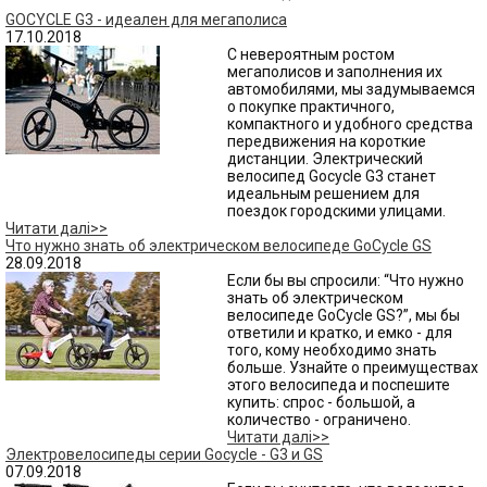
GOCYCLE G3 - идеален для мегаполиса
17.10.2018
С невероятным ростом
мегаполисов и заполнения их
автомобилями, мы задумываемся
о покупке практичного,
компактного и удобного средства
передвижения на короткие
дистанции. Электрический
велосипед Gocycle G3 станет
идеальным решением для
поездок городскими улицами.
Читати далі>>
Что нужно знать об электрическом велосипеде GoCycle GS
28.09.2018
Если бы вы спросили: “Что нужно
знать об электрическом
велосипеде GoCycle GS?”, мы бы
ответили и кратко, и емко - для
того, кому необходимо знать
больше. Узнайте о преимуществах
этого велосипеда и поспешите
купить: спрос - большой, а
количество - ограничено.
Читати далі>>
Электровелосипеды серии Gocycle - G3 и GS
07.09.2018