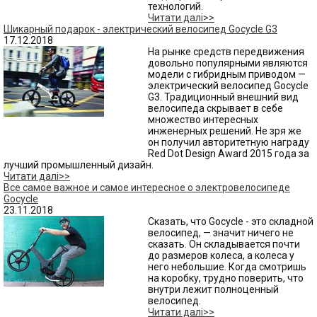
технологий.
Читати далі>>
Шикарный подарок - электрический велосипед Gocycle G3
17.12.2018
На рынке средств передвижения
довольно популярными являются
модели с гибридным приводом —
электрический велосипед Gocycle
G3. Традиционный внешний вид
велосипеда скрывает в себе
множество интересных
инженерных решений. Не зря же
он получил авторитетную награду
Red Dot Design Award 2015 года за
лучший промышленный дизайн.
Читати далі>>
Все самое важное и самое интересное о электровелосипеде
Gocycle
23.11.2018
Сказать, что Gocycle - это складной
велосипед, — значит ничего не
сказать. Он складывается почти
до размеров колеса, а колеса у
него небольшие. Когда смотришь
на коробку, трудно поверить, что
внутри лежит полноценный
велосипед.
Читати далі>>