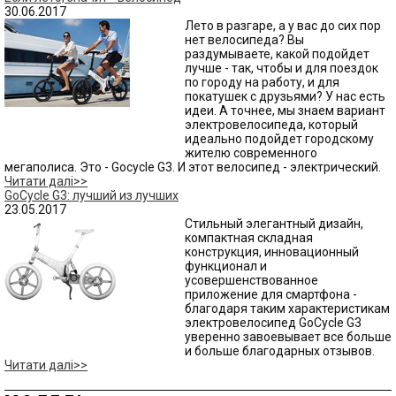
30.06.2017
Лето в разгаре, а у вас до сих пор
нет велосипеда? Вы
раздумываете, какой подойдет
лучше - так, чтобы и для поездок
по городу на работу, и для
покатушек с друзьями? У нас есть
идеи. А точнее, мы знаем вариант
электровелосипеда, который
идеально подойдет городскому
жителю современного
мегаполиса. Это - Gocycle G3. И этот велосипед - электрический.
Читати далі>>
GoCycle G3: лучший из лучших
23.05.2017
Стильный элегантный дизайн,
компактная складная
конструкция, инновационный
функционал и
усовершенствованное
приложение для смартфона -
благодаря таким характеристикам
электровелосипед GoCycle G3
уверенно завоевывает все больше
и больше благодарных отзывов.
Читати далі>>