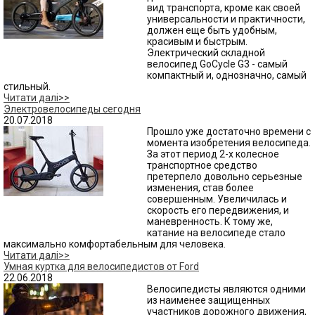
вид транспорта, кроме как своей
универсальности и практичности,
должен еще быть удобным,
красивым и быстрым.
Электрический складной
велосипед GoCycle G3 - самый
компактный и, однозначно, самый
стильный.
Читати далі>>
Электровелосипеды сегодня
20.07.2018
Прошло уже достаточно времени с
момента изобретения велосипеда.
За этот период 2-х колесное
транспортное средство
претерпело довольно серьезные
изменения, став более
совершенным. Увеличилась и
скорость его передвижения, и
маневренность. К тому же,
катание на велосипеде стало
максимально комфортабельным для человека.
Читати далі>>
Умная куртка для велосипедистов от Ford
22.06.2018
Велосипедисты являются одними
из наименее защищенных
участников дорожного движения,