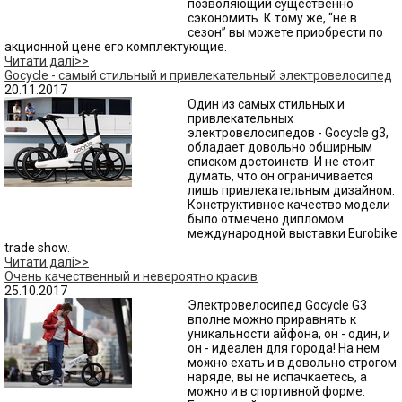
позволяющий существенно
сэкономить. К тому же, “не в
сезон” вы можете приобрести по
акционной цене его комплектующие.
Читати далі>>
Gocycle - самый стильный и привлекательный электровелосипед
20.11.2017
Один из самых стильных и
привлекательных
электровелосипедов - Gocycle g3,
обладает довольно обширным
списком достоинств. И не стоит
думать, что он ограничивается
лишь привлекательным дизайном.
Конструктивное качество модели
было отмечено дипломом
международной выставки Eurobike
trade show.
Читати далі>>
Очень качественный и невероятно красив
25.10.2017
Электровелосипед Gocycle G3
вполне можно приравнять к
уникальности айфона, он - один, и
он - идеален для города! На нем
можно ехать и в довольно строгом
наряде, вы не испачкаетесь, а
можно и в спортивной форме.