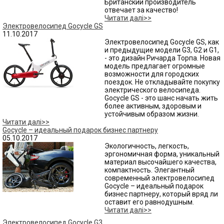
Британский производитель
отвечает за качество!
Читати далі>>
Электровелосипед Gocycle GS
11.10.2017
Электровелосипед Gocycle GS, как
и предыдущие модели G3, G2 и G1,
- это дизайн Ричарда Торпа. Новая
модель предлагает огромные
возможности для городских
поездок. Не откладывайте покупку
электрического велосипеда.
Gocycle GS - это шанс начать жить
более активным, здоровым и
устойчивым образом жизни.
Читати далі>>
Gocycle – идеальный подарок бизнес партнеру
05.10.2017
Экологичность, легкость,
эргономичная форма, уникальный
материал высочайшего качества,
компактность. Элегантный
современный электровелосипед
Gocycle – идеальный подарок
бизнес партнеру, который вряд ли
оставит его равнодушным.
Читати далі>>
Электровелосипед Gocycle G3