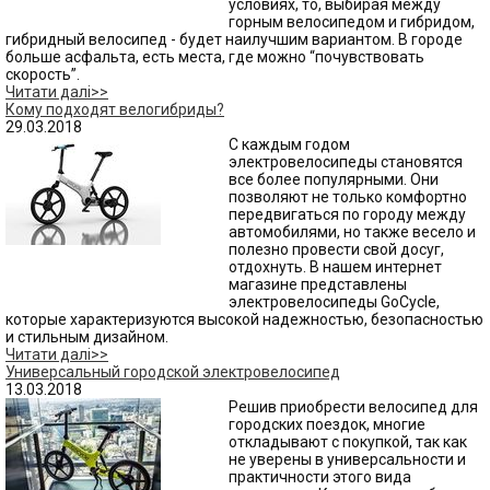
условиях, то, выбирая между
горным велосипедом и гибридом,
гибридный велосипед - будет наилучшим вариантом. В городе
больше асфальта, есть места, где можно “почувствовать
скорость”.
Читати далі>>
Кому подходят велогибриды?
29.03.2018
С каждым годом
электровелосипеды становятся
все более популярными. Они
позволяют не только комфортно
передвигаться по городу между
автомобилями, но также весело и
полезно провести свой досуг,
отдохнуть. В нашем интернет
магазине представлены
электровелосипеды GoCycle,
которые характеризуются высокой надежностью, безопасностью
и стильным дизайном.
Читати далі>>
Универсальный городской электровелосипед
13.03.2018
Решив приобрести велосипед для
городских поездок, многие
откладывают с покупкой, так как
не уверены в универсальности и
практичности этого вида