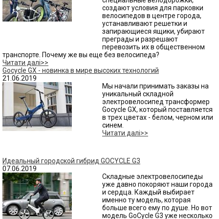
специальные велодорожки,
создают условия для парковки
велосипедов в центре города,
устанавливают решетки и
запирающиеся ящики, убирают
преграды и разрешают
перевозить их в общественном
транспорте. Почему же вы еще без велосипеда?
Читати далі>>
Gocycle GX - новинка в мире высоких технологий
21.06.2019
Мы начали принимать заказы на
уникальный складной
электровелосипед трансформер
Gocycle GX, который поставляется
в трех цветах - белом, черном или
синем.
Читати далі>>
Идеальный городской гибрид GOCYCLE G3
07.06.2019
Складные электровелосипеды
уже давно покоряют наши города
и сердца. Каждый выбирает
именно ту модель, которая
больше всего ему по душе. Но вот
модель GoCycle G3 уже несколько