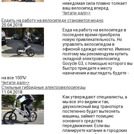
неведомая сила плавно толкает
ваш велосипед вперед.
Читати далі>>
Ездить на работу на велосипеде становится модно
20.04.2018
Езда на работу на велосипеде в
последнее время приобрела
новую привлекательность. Но
управлять велосипедом в
офисной одежде нелегко. Именно
поэтому мы рекомендуем купить
складной электровелосипед
Gocycle G3, с помощью которого вы
быстро приедите к месту
назначения и выглядеть будете -
на все 100%!
Читати далі>>
Стильные гибридные электровелосипеды
11.04.2018
Как утверждают специалисты, а
мы все это видим и так,
двухколесный вид транспорта
постепенно будет вытеснять
машины, займет позицию
основного средства
передвижения. Если вы
планируете катание в городских