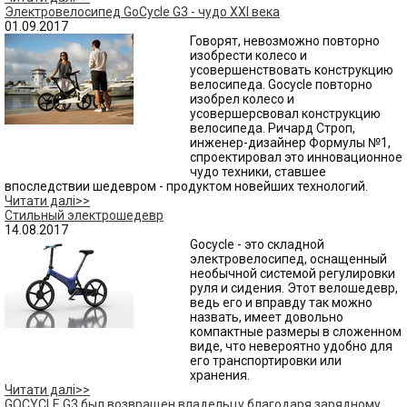
Электровелосипед GoCycle G3 - чудо XXI века
01.09.2017
Говорят, невозможно повторно
изобрести колесо и
усовершенствовать конструкцию
велосипеда. Gocycle повторно
изобрел колесо и
усовершерсвовал конструкцию
велосипеда. Ричард Строп,
инженер-дизайнер Формулы №1,
спроектировал это инновационное
чудо техники, ставшее
впоследствии шедевром - продуктом новейших технологий.
Читати далі>>
Стильный электрошедевр
14.08.2017
Gocycle - это складной
электровелосипед, оснащенный
необычной системой регулировки
руля и сидения. Этот велошедевр,
ведь его и вправду так можно
назвать, имеет довольно
компактные размеры в сложенном
виде, что невероятно удобно для
его транспортировки или
хранения.
Читати далі>>
GOCYCLE G3 был возвращен владельцу благодаря зарядному