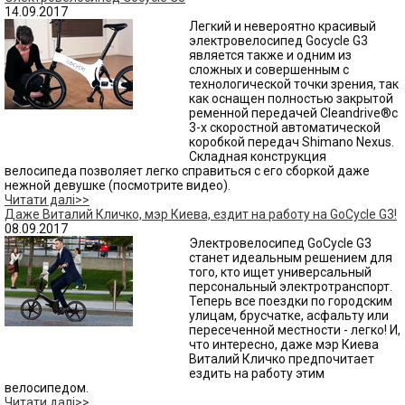
14.09.2017
Легкий и невероятно красивый
электровелосипед Gocycle G3
является также и одним из
сложных и совершенным с
технологической точки зрения, так
как оснащен полностью закрытой
ременной передачей Cleandrive®с
3-х скоростной автоматической
коробкой передач Shimano Nexus.
Складная конструкция
велосипеда позволяет легко справиться с его сборкой даже
нежной девушке (посмотрите видео).
Читати далі>>
Даже Виталий Кличко, мэр Киева, ездит на работу на GoCycle G3!
08.09.2017
Электровелосипед GoCycle G3
станет идеальным решением для
того, кто ищет универсальный
персональный электротранспорт.
Теперь все поездки по городским
улицам, брусчатке, асфальту или
пересеченной местности - легко! И,
что интересно, даже мэр Киева
Виталий Кличко предпочитает
ездить на работу этим
велосипедом.
Читати далі>>