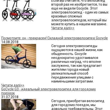
Если вы считаете, что велосипед
второй раз не изобретается, то вы
еще не видели Gocycle. Этот
электровелосипед - один из самых
красивых сложных
электровелосипедов, который вы
можете купить в нашем магазине.
Читати далі>>
Посмотрите: он - прекрасен! Складной электровелосипед Gocycle
14.08.2018
Сегодня электровеосипеды
ощущаются в нашей жизни, как
обыденность. Gocycle
неоднократно удостаивался
различных наград, что вполне
заслужено, так как предлагает
жителям города новый
увлекательный способ
передвижения улицами с
наименьшими затратами.
Читати далі>>
GoCycle G3 - идеальный электровелосипед для городских
поездок
31.07.2018
Сегодня, приобретая велосипед
для городских поездок, мы
довольно требовательны. Этот