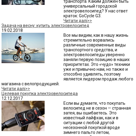
транспорта. Каким должен быть
универсальный городской
электровелосипед? У нас ответ
краток: GoCycle G3.
Читати далі>>
Задача на весну: купить электровелосипед
19.02.2018
Все мы видим, как в нашу жизнь
стремительно ворвались
различные современные виды
транспортного средства, и
электровелосипеды уверенно
заняли первую позицию в наших
приоритетах. Это «чудо» техники
уже и привычно нам, но также и
способно удивлять, поэтому
является лидером продаж любого
магазина с велопродукцией.
Читати далі>>
Целевая покупка электровелосипеда
12.12.2017
Если вы думаете, что покупать
велосипед не в сезон — странная
затея, вы ошибаетесь. Это
известный лайфхак, как и в
ситуации с любой другой
несезонной покупкой вроде
зимнего пальто летом,