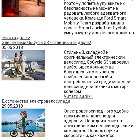
поэтому попытка улучшить их
безопасность не может не
радовать любого адекватного
человека. Команда Ford Smart
Mobility Team разрабатывала
проект Smart Jacket for Cyclists -
умную куртку для велосипедистов.
Читати далі>>
Элегантный GoCycle G3 - отличный подарок!
05.06.2018
Стильный, складной и
оригинальный электрический
велосипед GoCycle G3 завоевал
наибольшее количество
благодарных отзывов, он
наиболее интересный и
востребованный среди моделей
велосипедной техники с мотор-
колесом.
Читати далі>>
Достоинства электровелосипеда
29.05.2018
Электровелосипед - это удобно,
практично и полезно для
здоровья. Передвижение на
электрическом велосипеде еще и
комфортно. Поворот ручки
скорости - и, как кажется,