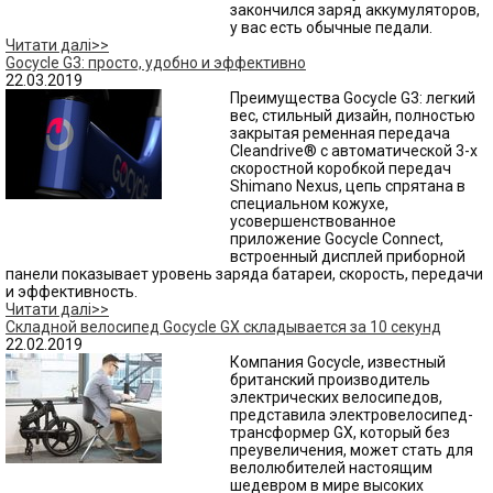
закончился заряд аккумуляторов,
у вас есть обычные педали.
Читати далі>>
Gocycle G3: просто, удобно и эффективно
22.03.2019
Преимущества Gocycle G3: легкий
вес, стильный дизайн, полностью
закрытая ременная передача
Cleandrive® с автоматической 3-х
скоростной коробкой передач
Shimano Nexus, цепь спрятана в
специальном кожухе,
усовершенствованное
приложение Gocycle Connect,
встроенный дисплей приборной
панели показывает уровень заряда батареи, скорость, передачи
и эффективность.
Читати далі>>
Складной велосипед Gocycle GX складывается за 10 секунд
22.02.2019
Компания Goсycle, известный
британский производитель
электрических велосипедов,
представила электровелосипед-
трансформер GX, который без
преувеличения, может стать для
велолюбителей настоящим
шедевром в мире высоких