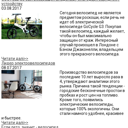
устройству
03.08.2017
Сегодня велосипед не является
предметом роскоши, если речь не
идет об электрической
велосипеде GoCycle G3. Покупая
такой велосипед, каждый желает,
чтобы он был максимально
защищен от краж. Интересный
случай произошел в Лондоне с
Бэном Джаконелли, владельцем
этого прекрасного велосипеда.
Читати далі>>
Лидер электровелосипедов
08.07.2017
Производство велосипедов за
последние 10 лет выросло раза в
4, утверждают аналитики этого
рынка. Причина такой тенденции -
городские бесконечные простои в
пробках и рост цен на топливо.
Кроме того, появились
электрические велосипеды,
которые 100% экологичны. Они
стали намного удобнее, красивее
и быстрее.
Читати далі>>
Если лето, значит - велосипед