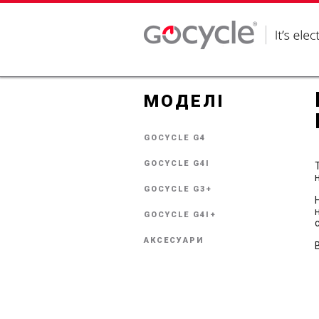
МОДЕЛІ
GOCYCLE G4
GOCYCLE G4I
GOCYCLE G3+
GOCYCLE G4I+
АКСЕСУАРИ