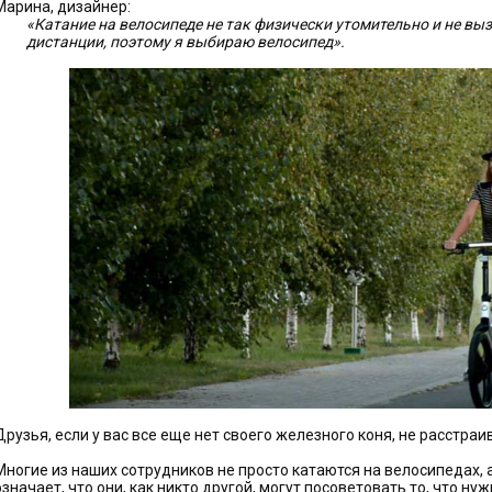
Марина, дизайнер:
«Катание на велосипеде не так физически утомительно и не выз
дистанции, поэтому я выбираю велосипед».
Друзья, если у вас все еще нет своего железного коня, не расстраи
Многие из наших сотрудников не просто катаются на велосипедах, 
означает, что они, как никто другой, могут посоветовать то, что ну