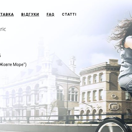
СТАВКА
ВІДГУКИ
FAQ
СТАТТІ
5
 "Жовте Море")