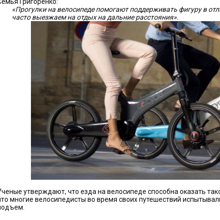
Семья Григоренко:
«Прогулки на велосипеде помогают поддерживать фигуру в отл
часто выезжаем на отдых на дальние расстояния».
Ученые утверждают, что езда на велосипеде способна оказать та
что многие велосипедисты во время своих путешествий испытывал
подъем.