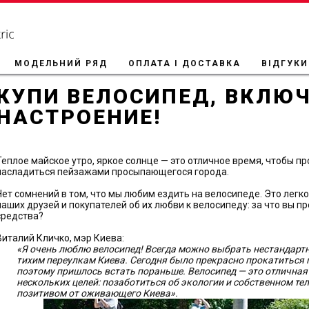
МОДЕЛЬНИЙ РЯД
ОПЛАТА І ДОСТАВКА
ВІДГУКИ
КУПИ ВЕЛОСИПЕД, ВКЛЮ
НАСТРОЕНИЕ!
Теплое майское утро, яркое солнце — это отличное время, чтобы п
насладиться пейзажами просыпающегося города.
Нет сомнений в том, что мы любим ездить на велосипеде. Это легк
наших друзей и покупателей об их любви к велосипеду: за что вы п
средства?
Виталий Кличко, мэр Киева:
«Я очень люблю велосипед! Всегда можно выбрать нестандарт
тихим переулкам Киева. Сегодня было прекрасно прокатиться п
поэтому пришлось встать пораньше. Велосипед — это отличная
нескольких целей: позаботиться об экологии и собственном теле
позитивом от оживающего Киева».