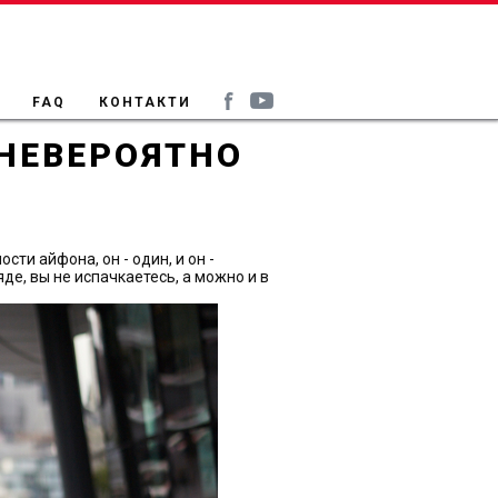
FAQ
КОНТАКТИ
 НЕВЕРОЯТНО
ти айфона, он - один, и он -
де, вы не испачкаетесь, а можно и в