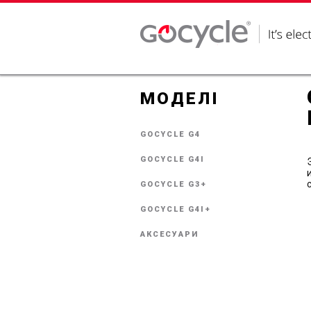
МОДЕЛІ
GOCYCLE G4
GOCYCLE G4I
GOCYCLE G3+
GOCYCLE G4I+
АКСЕСУАРИ