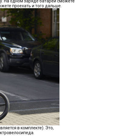
ку. На одном заряде батареи сможете
ожете проехать и того дальше.
вляется в комплекте). Это,
ектровелосипеда.