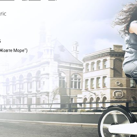
5
 "Жовте Море")