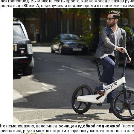
электропривод. Вы можете ехать просто, как на мопеде, зажав руч
проехать до 80 км. А, подкручивая педали время от времени, вы см
Что немаловажно, велосипед
оснащен удобной подножкой
(поста
признаться, редко можно встретить при покупке качественного эл