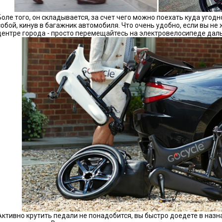
Боле того, он складывается, за счет чего можно поехать куда угодн
собой, кинув в багажник автомобиля. Что очень удобно, если вы не
центре города - просто перемещайтесь на электровелосипеде дал
Активно крутить педали не понадобится, вы быстро доедете в назн