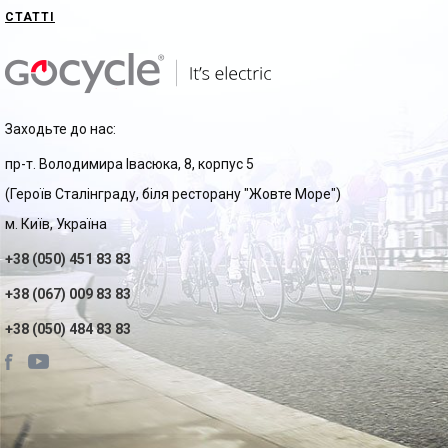
СТАТТІ
Заходьте до нас:
пр-т. Володимира Івасюка, 8, корпус 5
(Героїв Сталінграду, біля ресторану "Жовте Море")
м. Київ, Україна
+38 (050) 451 83 83
+38 (067) 009 83 83
+38 (050) 484 83 83