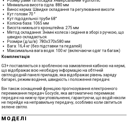
Розмір рами та посадка Універсальний Vgonomic ™
Мінімальна висота сідла: 880 мм
Винос керма: Швидке складання та регулювання висоти
Кут голови 70 °
Кут підсідельної труби 68°
Колісна база: 1065 мм
Висота нижнього кронштейна: 275 мм
Метод складання: Знімні колеса і сидіння в зборі з ручкою, що
швидко складається.
Розміри (д/ш/в): 780х370х580 мм
Вага: 16,4 кг (без підставки та педалей)
Максимальна вага водія: 100 кг (включаючи одяг та багаж)
Комплектація
G3+ поставляється з зробленою на замовлення кабіною на кермі,
що відображає всю необхідну інформацію на обтічній
світлодіодній панелі приладів, яка відображає рівень заряду
батареї, режим водіння, швидкість і положення передачі.
Він також оснащений функцією прогнозування електронного
перемикання передач Gocycle, яка автоматично перемикає
передачі на нижчу при уповільненні, гарантуючи, що водій ніколи
не перейде на неправильну передачу, особливо коли світиться
зелене світло.
МОДЕЛІ