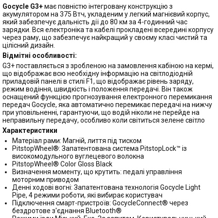
Gocycle G3+
має повністю інтегровану конструкцію з
акумулятором на 375 Втч, укладеним у легкий магнієвий корпус,
який забезпечує дальність дії до 80 км за 4-годинний час
зарядки. Вся електроніка та кабелі прокладені всередині корпусу
через раму, що забезпечує найкращий у своєму класі чистий та
цілісний дизайн.
Відмітні особливості:
G3+ поставляється з зробленою на замовлення кабіною на кермі,
що відображає всю необхідну інформацію на світлодіодній
приладовій панелі в стилі F1, що відображає рівень заряду,
режим водіння, швидкість і положення передачі. Він також
оснащений функцією прогнозування електронного перемикання
передач Gocycle, яка автоматично перемикає передачі на нижчу
при уповільненні, гарантуючи, що водій ніколи не перейде на
неправильну передачу, особливо коли світиться зелене світло
Характеристики
Матеріал рами: Магній, лиття під тиском
PitstopWheel®: Запатентована система PitstopLock™ із
високомодульного вуглецевого волокна
PitstopWheel® Color Gloss Black
Визначення моменту, що крутить: педалі управління
моторним приводом
Денні ходові вогні: Запатентована технологія Gocycle Light
Pipe, 4 режими роботи, які вибирає користувач
Підключення смарт-пристроїв: GocycleConnect® через
бездротове з'єднання Bluetooth®