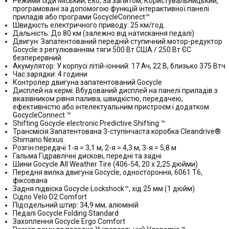
Режими їзди Міський, Еко, За запитом, Користувальницький,
програмовані за допомогою функцій інтерактивної панелі
приладів або програми GocycleConnect™
Швидкість електричного приводу: 25 км/год.
Дальність: До 80 км (залежно від натискання педалі)
Двигун: Запатентований передній ступичний мотор-редуктор
Gocycle з регулюванням тяги 500 Вт США / 250 Вт ЄС
безперервний
Акумулятор: У корпусі літій-іонний: 17 Ач, 22 В, близько 375 Втч
Час зарядки: 4 години
Контролер двигуна запатентований Gocycle
Дисплей на кермі: Вбудований дисплей на панелі приладів з
вказівником рівня палива, швидкістю, передачею,
ефективністю або інтелектуальним пристроєм і додатком
GocycleConnect ™
Shifting Gocycle electronic Predictive Shifting ™
Трансмісія Запатентована 3-ступінчаста коробка Cleandrive®
Shimano Nexus.
Розгін передачі 1-я = 3,1 м, 2-я = 4,3 м, 3-я = 5,8 м
Гальма Гідравлічні дискові, передні та задні
Шини Gocycle All Weather Tire (406-54, 20 x 2,25 дюйми)
Передня вилка двигуна Gocycle, одностороння, 6061 T6,
фіксована
Задня підвіска Gocycle Lockshock™, хід 25 мм (1 дюйм)
Сідло Velo D2 Comfort
Підсідельний штир: 34,9 мм, алюміній
Педалі Gocycle Folding Standard
Захоплення Gocycle Ergo Comfort