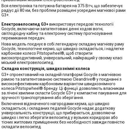
Вся електроніка та потужна батарея на 375 Втч, що забезпечує
радіус дії 80 км, без проблем розміщені усередині магнієвої рами
G3+.
Електровелосипед G3+
використовує передові технології
Gocycle, включаючи запатентовані денні ходові вогні,
світлодіодну кабіну та електронну систему прогнозування
перемикання передач.
Нова модель поєднує в собі легендарну складану магнієву раму
Gocycle, технологічне кермо, що швидко складається, і надлегке
карбонове колесо Pitstopwheel®, щоб створити
високопродуктивний, універсальний, найкращий у своєму класі
міський електровелосипед.
Складна конструкція, швидкознімні колеса
G3+ спроектований на складній платформі Gocycle з магнієвою
рамою та запатентованою системою Cleandrive® у поєднанні з
високоефективним карбоновим варіантом швидкознімного
колеса Pitstopwheel® бренду. Ці функції дозволяють власникам
за лічені хвилини скласти Gocycle G3+ у компактне пакування для
зручності транспортування або зберігання.
Включення відзначеного нагородами керма, що швидко
складається, і складаних педалей Gocycle надає додаткову
універсальність конструкції, що прибирається, дозволяючи
швидко і легко зберігати велосипед у вузьких коридорах або
тісних житлових приміщеннях без необхідності завжди повністю
складати велосипед.